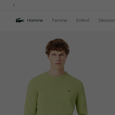
Bannières
d’information
Homme
Femme
Enfant
Découvr
Galerie
Nouveautés
Last Chance
Polos
Vê
d’images
produit