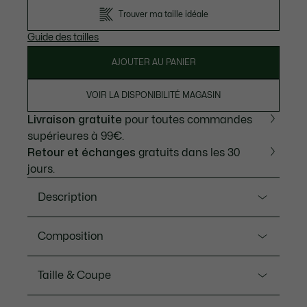
Trouver ma taille idéale
Guide des tailles
AJOUTER AU PANIER
VOIR LA DISPONIBILITÉ MAGASIN
Livraison gratuite
pour toutes commandes
supérieures à 99€.
Retour et échanges
gratuits dans les 30
jours.
Description
Ref. AH1985-00
Composition
Ce pull incarne 90 ans de savoir-faire maille Lacoste.
Avec son col rond et sa ligne minimaliste, ce modèle
Coton (100%)
Taille & Coupe
est un essentiel. Il allie jersey de coton issu d’une
grande expertise et style iconique, entre élégance et