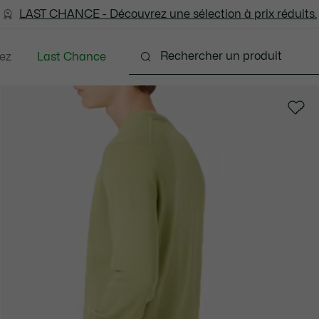
LAST CHANCE - Découvrez une sélection à prix réduits.
LAST CHANCE - Découvrez une sélection à prix réduits.
ez
Last Chance
tements
Chaussures
Accessoires
Sacs & Pe