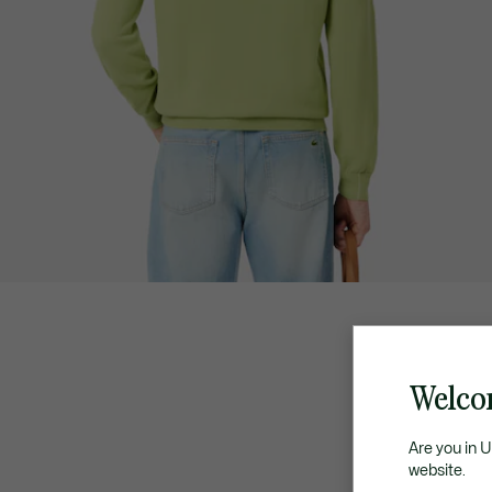
Welco
Are you in 
website.