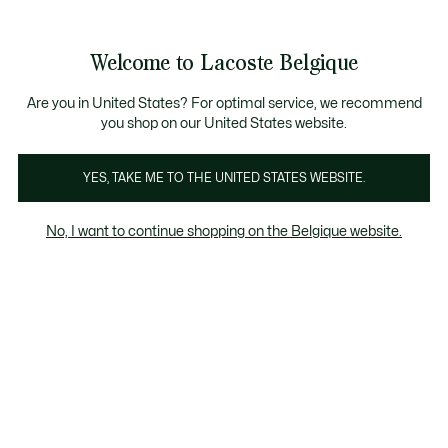
Bannières
d’information
T CHANCE - Découvrez une sélection à prix réduits.
AST CHANCE - Découvrez une sélection à prix réduits.
Galerie
Welcome to Lacoste Belgique
d’images
Voir
0
0
produit
mon
FR
panier
Are you in United States? For optimal service, we recommend
you shop on our United States website.
YES, TAKE ME TO THE UNITED STATES WEBSITE.
No, I want to continue shopping on the Belgique website.