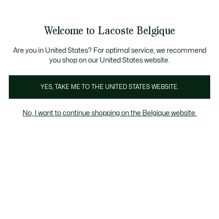
Bannières
d’information
T CHANCE - Découvrez une sélection à prix réduits.
LAST CHANCE - Découvrez une sélection à prix réduits.
Galerie
Welcome to Lacoste Belgique
d’images
Voir
0
0
produit
mon
FR
panier
Are you in United States? For optimal service, we recommend
you shop on our United States website.
YES, TAKE ME TO THE UNITED STATES WEBSITE.
No, I want to continue shopping on the Belgique website.