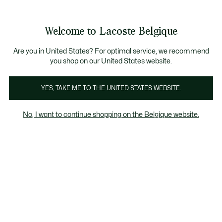
Bannières
d’information
T CHANCE - Découvrez une sélection à prix réduits.
AST CHANCE - Découvrez une sélection à prix réduits.
Galerie
Welcome to Lacoste Belgique
d’images
Voir
0
0
produit
mon
FR
panier
Are you in United States? For optimal service, we recommend
you shop on our United States website.
YES, TAKE ME TO THE UNITED STATES WEBSITE.
No, I want to continue shopping on the Belgique website.