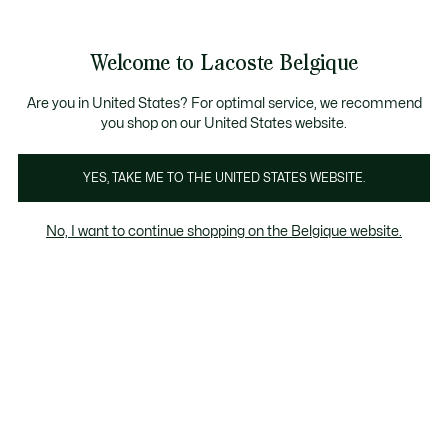
Bannières
d’information
T CHANCE - Découvrez une sélection à prix réduits.
T CHANCE - Découvrez une sélection à prix réduits.
Galerie
Welcome to Lacoste Belgique
d’images
Voir
0
0
produit
mon
FR
panier
Are you in United States? For optimal service, we recommend
you shop on our United States website.
YES, TAKE ME TO THE UNITED STATES WEBSITE.
No, I want to continue shopping on the Belgique website.