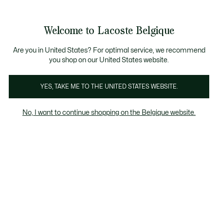
Bannières
d’information
T CHANCE - Découvrez une sélection à prix réduits.
ST CHANCE - Découvrez une sélection à prix réduits.
Galerie
Welcome to Lacoste Belgique
d’images
Voir
0
0
produit
mon
FR
panier
Are you in United States? For optimal service, we recommend
you shop on our United States website.
YES, TAKE ME TO THE UNITED STATES WEBSITE.
No, I want to continue shopping on the Belgique website.