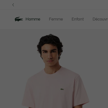
Bannières
d’information
Homme
Femme
Enfant
Découvr
Galerie
Nouveautés
Last Chance
Polos
Vê
d’images
produit