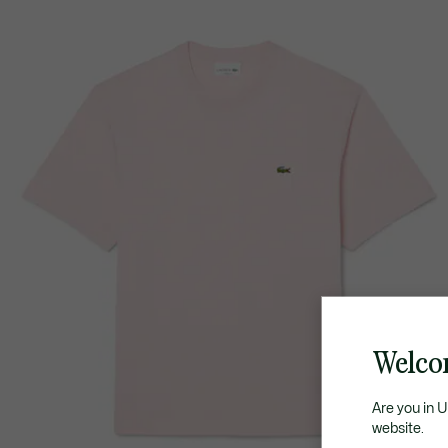
Welco
Are you in 
website.