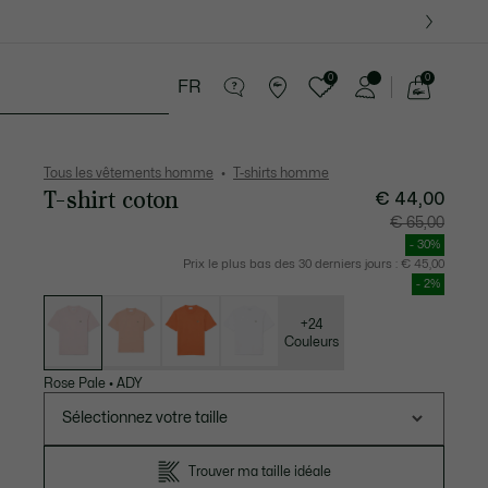
0
0
FR
Voir
mon
tite Maroquinerie
Sport
Cadeaux Crocodile
panier
Tous les vêtements homme
T-shirts homme
T-shirt coton
€ 44,00
Prix
Prix
€ 65,00
après
original
réduction
avant
- 30%
:
réductio
€
:
Prix le plus bas des 30 derniers jours :
€ 45,00
44,00
€
- 2%
65,00
Liste
des
déclinaisons
+24
Couleurs
Rose Pale
•
ADY
Sélectionnez votre taille
Trouver ma taille idéale