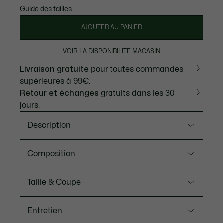
Guide des tailles
AJOUTER AU PANIER
VOIR LA DISPONIBILITÉ MAGASIN
Livraison gratuite
pour toutes commandes
supérieures à 99€.
Retour et échanges
gratuits dans les 30
jours.
Description
Ref. TH7318-00
Composition
L'intemporel t-shirt Lacoste se réinvente dans une
nouvelle version d'épaisseur moyenne, ultra
Coton (100%)
Taille & Coupe
confortable. Cet essentiel versatile qui s'adapte à
tous les styles est signé d'un petit crocodile iconique.
Coupe
Entretien
Jersey de coton
Fit Classic