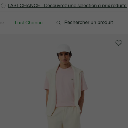
LAST CHANCE - Découvrez une sélection à prix réduits.
LAST CHANCE - Découvrez une sélection à prix réduits.
ez
Last Chance
tements
Chaussures
Accessoires
Sacs & Pe