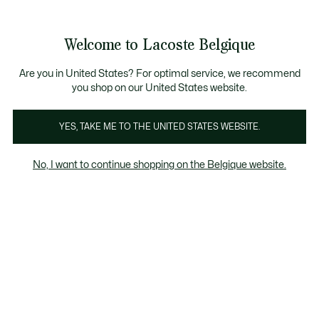
Bannières
d’information
T CHANCE - Découvrez une sélection à prix réduits.
LAST CHANCE - Découvrez une sélection à prix réduits.
Galerie
Welcome to Lacoste Belgique
d’images
Voir
0
0
produit
mon
FR
panier
Are you in United States? For optimal service, we recommend
you shop on our United States website.
YES, TAKE ME TO THE UNITED STATES WEBSITE.
No, I want to continue shopping on the Belgique website.