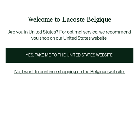
Informatiebanners
CHANCE - Ontdek een selectie afgeprijsde artikelen.
LAST CHANCE - Ontdek een selectie afgeprijsde a
Productafbeeldingengalerij
Welcome to Lacoste Belgique
See
0
0
my
NL
shopping
bag
Are you in United States? For optimal service, we recommend
you shop on our United States website.
YES, TAKE ME TO THE UNITED STATES WEBSITE.
No, I want to continue shopping on the Belgique website.