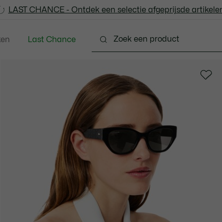
LAST CHANCE - Ontdek een selectie afgeprijsde artikelen
LAST CHANCE - Ontdek een selectie afgeprijsde artikelen
ken
Last Chance
Schoenen
Lederwaren & Klein Lederwaren
Acc