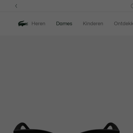
Informatiebanners
Heren
Dames
Kinderen
Ontdek
Productafbeeldingengalerij
Nieuw
Last Chance
Kleding