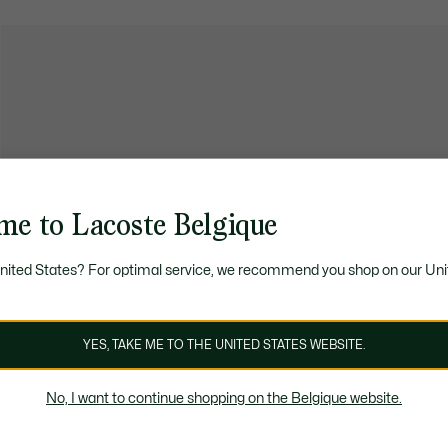
me to Lacoste Belgique
United States? For optimal service, we recommend you shop on our Uni
YES, TAKE ME TO THE UNITED STATES WEBSITE.
No, I want to continue shopping on the Belgique website.