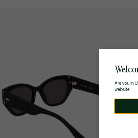
Welco
Are you in 
website.