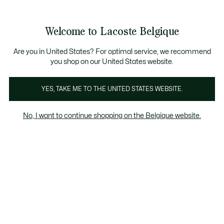
Informatiebanners
CHANCE - Ontdek een selectie afgeprijsde artikelen.
LAST CHANCE - Ontdek een selectie afgeprijsde a
Productafbeeldingengalerij
Welcome to Lacoste Belgique
See
0
0
my
NL
shopping
bag
Are you in United States? For optimal service, we recommend
you shop on our United States website.
YES, TAKE ME TO THE UNITED STATES WEBSITE.
No, I want to continue shopping on the Belgique website.