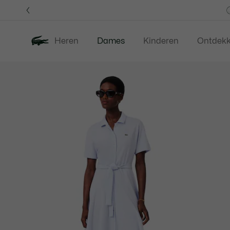
Informatiebanners
Heren
Dames
Kinderen
Ontdek
Productafbeeldingengalerij
Nieuw
Last Chance
Kleding