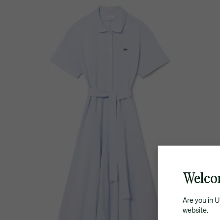
Welco
Are you in 
website.