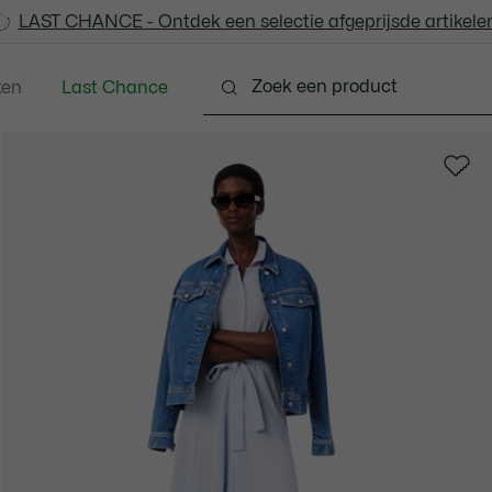
LAST CHANCE - Ontdek een selectie afgeprijsde artikelen
LAST CHANCE - Ontdek een selectie afgeprijsde artikelen
ken
Last Chance
Schoenen
Lederwaren & Klein Lederwaren
Acc