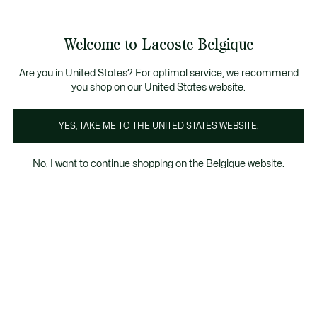
Informatiebanners
CHANCE - Ontdek een selectie afgeprijsde artikelen.
LAST CHANCE - Ontdek een selectie afgeprijsde a
Productafbeeldingengalerij
Welcome to Lacoste Belgique
See
0
0
my
NL
shopping
bag
Are you in United States? For optimal service, we recommend
you shop on our United States website.
YES, TAKE ME TO THE UNITED STATES WEBSITE.
No, I want to continue shopping on the Belgique website.