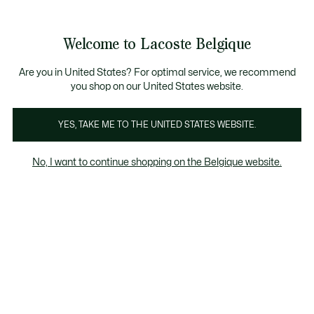
Informatiebanners
CHANCE - Ontdek een selectie afgeprijsde artikelen.
LAST CHANCE - Ontdek een selectie afgeprijsde arti
Productafbeeldingengalerij
Welcome to Lacoste Belgique
See
0
0
my
NL
shopping
bag
Are you in United States? For optimal service, we recommend
you shop on our United States website.
YES, TAKE ME TO THE UNITED STATES WEBSITE.
No, I want to continue shopping on the Belgique website.