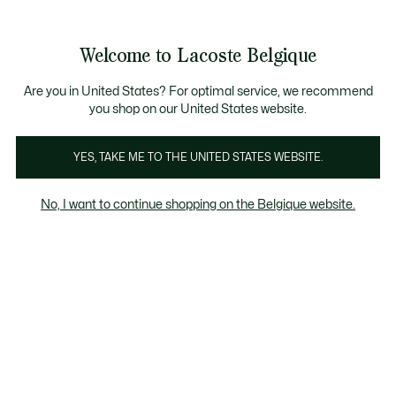
Informatiebanners
CHANCE - Ontdek een selectie afgeprijsde artikelen.
LAST CHANCE - Ontdek een selectie afgeprijsde arti
Productafbeeldingengalerij
Welcome to Lacoste Belgique
See
0
0
my
NL
shopping
bag
Are you in United States? For optimal service, we recommend
you shop on our United States website.
YES, TAKE ME TO THE UNITED STATES WEBSITE.
No, I want to continue shopping on the Belgique website.