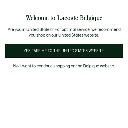
Informatiebanners
CHANCE - Ontdek een selectie afgeprijsde artikelen.
LAST CHANCE - Ontdek een selectie afgeprijsde a
Productafbeeldingengalerij
Welcome to Lacoste Belgique
See
0
0
my
NL
shopping
bag
Are you in United States? For optimal service, we recommend
you shop on our United States website.
YES, TAKE ME TO THE UNITED STATES WEBSITE.
No, I want to continue shopping on the Belgique website.