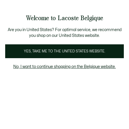
Informatiebanners
CHANCE - Ontdek een selectie afgeprijsde artikelen.
LAST CHANCE - Ontdek een selectie afgeprijsde a
Productafbeeldingengalerij
Welcome to Lacoste Belgique
See
0
0
my
NL
shopping
bag
Are you in United States? For optimal service, we recommend
you shop on our United States website.
YES, TAKE ME TO THE UNITED STATES WEBSITE.
No, I want to continue shopping on the Belgique website.