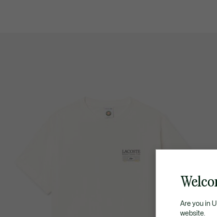
Welco
Are you in 
website.