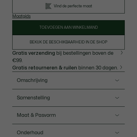
Vind de perfecte maat
Maatgids
TOEVOEGEN AAN WINKELMAND
BEKIJK DE BESCHIKBAARHEID IN DE SHOP
Gratis verzending
bij bestellingen boven de
€99.
Gratis retourneren & ruilen
binnen 30 dagen.
Omschrijving
Ref. TF0585-00
Samenstelling
Dit exclusieve grafische T-shirt van Lacoste, de
historische partner van Roland-Garros, heeft talrijke
Main fabric:Cotton (100%) / Rib Edge:Cotton
Maat & Pasvorm
elegante deskundige touches. Vervaardigd van
(98%),Elastane (2%)
comfortabele zwaar katoenen jersey, met een
Pasvorm
relaxte snit en een grote print, met de gravellijnen als
Onderhoud
inspiratiebron. Een must-have met co-branding en