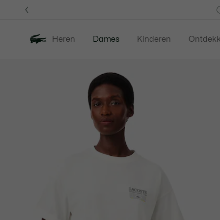
Informatiebanners
Heren
Dames
Kinderen
Ontdek
Productafbeeldingengalerij
Nieuw
Last Chance
Kleding