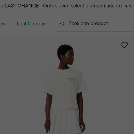
LAST CHANCE - Ontdek een selectie afgeprijsde artikelen
LAST CHANCE - Ontdek een selectie afgeprijsde artikelen
ken
Last Chance
Schoenen
Lederwaren & Klein Lederwaren
Acc