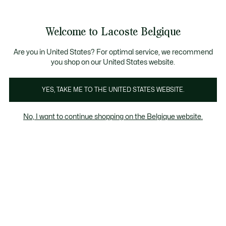
Informatiebanners
CHANCE - Ontdek een selectie afgeprijsde artikelen.
LAST CHANCE - Ontdek een selectie afgeprijsde a
Productafbeeldingengalerij
Welcome to Lacoste Belgique
See
0
0
my
NL
shopping
bag
Are you in United States? For optimal service, we recommend
you shop on our United States website.
YES, TAKE ME TO THE UNITED STATES WEBSITE.
No, I want to continue shopping on the Belgique website.