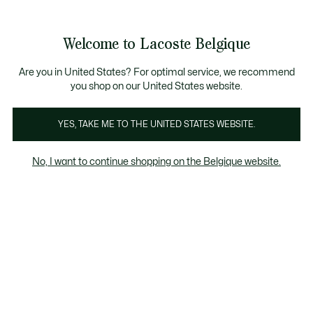
Informatiebanners
CHANCE - Ontdek een selectie afgeprijsde artikelen.
LAST CHANCE - Ontdek een selectie afgeprijsde a
Productafbeeldingengalerij
Welcome to Lacoste Belgique
See
0
0
my
NL
shopping
bag
Are you in United States? For optimal service, we recommend
you shop on our United States website.
YES, TAKE ME TO THE UNITED STATES WEBSITE.
No, I want to continue shopping on the Belgique website.