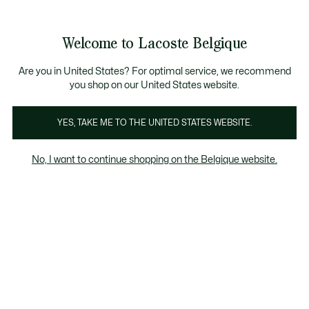
Informatiebanners
CHANCE - Ontdek een selectie afgeprijsde artikelen.
LAST CHANCE - Ontdek een selectie afgeprijsde a
Productafbeeldingengalerij
Welcome to Lacoste Belgique
See
0
0
my
NL
shopping
bag
Are you in United States? For optimal service, we recommend
you shop on our United States website.
YES, TAKE ME TO THE UNITED STATES WEBSITE.
No, I want to continue shopping on the Belgique website.