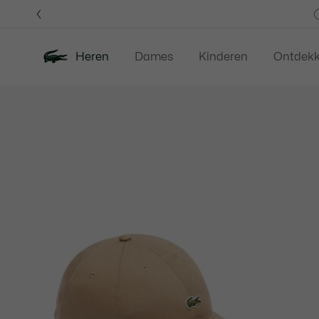
Informatiebanners
Heren
Dames
Kinderen
Ontdek
Productafbeeldingengalerij
Nieuw
Last Chance
Polos
Kledi