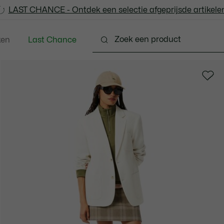
LAST CHANCE - Ontdek een selectie afgeprijsde artikelen
LAST CHANCE - Ontdek een selectie afgeprijsde artikelen
ken
Last Chance
ng
Schoenen
Accessoires
Lederwaren & Kle