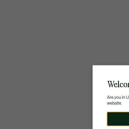
Welco
Are you in 
website.