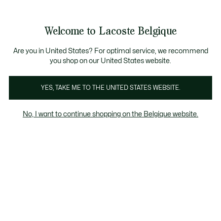
Informatiebanners
CHANCE - Ontdek een selectie afgeprijsde artikelen.
LAST CHANCE - Ontdek een selectie afgeprijsde a
Productafbeeldingengalerij
Welcome to Lacoste Belgique
See
0
0
my
NL
shopping
bag
Are you in United States? For optimal service, we recommend
you shop on our United States website.
YES, TAKE ME TO THE UNITED STATES WEBSITE.
No, I want to continue shopping on the Belgique website.