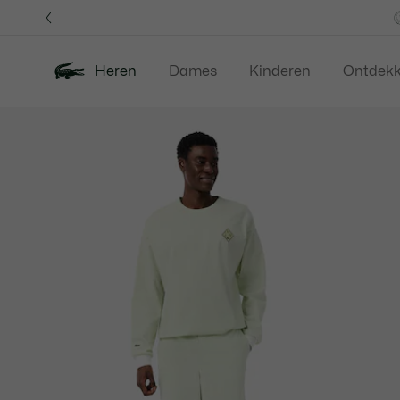
Informatiebanners
Heren
Dames
Kinderen
Ontdek
Productafbeeldingengalerij
Nieuw
Last Chance
Polos
Kledi