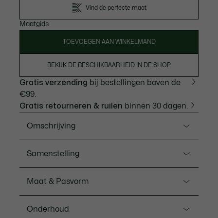
Vind de perfecte maat
Maatgids
TOEVOEGEN AAN WINKELMAND
BEKIJK DE BESCHIKBAARHEID IN DE SHOP
Gratis verzending
bij bestellingen boven de
€99.
Gratis retourneren & ruilen
binnen 30 dagen.
Omschrijving
Ref. FH1283-00
Samenstelling
Bermudabroek voor regelmatig spelen van Lacoste,
de golfexpert sinds 1933. Vervaardigd van een
Cotton (68%),Polyester (27%),Elastane (5%)
Maat & Pasvorm
lichtgewichte, ademende gestreepte stretch stof
voor bewegingsvrijheid, met Ultra-Dry technologie
Pasvorm
voor een blijvend fris gevoel. Het design met een
Onderhoud
relaxte snit heeft talrijke handige zakken en een