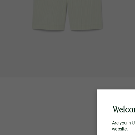
Welco
Are you in 
website.