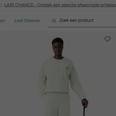
LAST CHANCE - Ontdek een selectie afgeprijsde artikelen
LAST CHANCE - Ontdek een selectie afgeprijsde artikelen
ken
Last Chance
ng
Schoenen
Accessoires
Lederwaren & Kle