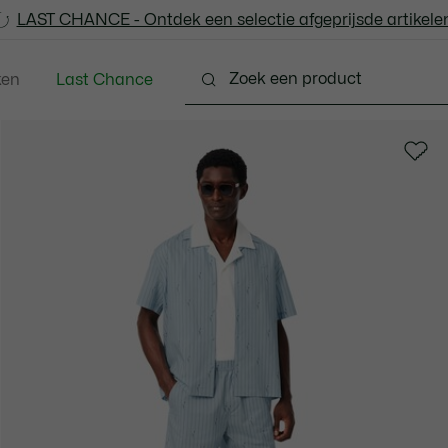
LAST CHANCE - Ontdek een selectie afgeprijsde artikelen
LAST CHANCE - Ontdek een selectie afgeprijsde artikelen
ken
Last Chance
ng
Schoenen
Accessoires
Lederwaren & Kle