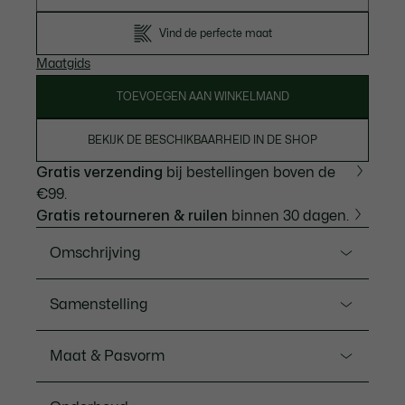
Vind de perfecte maat
Maatgids
TOEVOEGEN AAN WINKELMAND
BEKIJK DE BESCHIKBAARHEID IN DE SHOP
Gratis verzending
bij bestellingen boven de
€99.
Gratis retourneren & ruilen
binnen 30 dagen.
Omschrijving
Ref. GH1964-00
Samenstelling
Deze short heeft talrijke kenmerkende stijlvolle
details van Lacoste, de creator van sportkleding
Cotton (100%)
Maat & Pasvorm
sinds 1933. Vervaardigd van katoenen keperstof met
een gedurfde print, strepen en kenmerkende
Pasvorm
krokodillen voor een uitstekende stijl. Een must-have