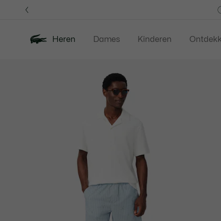
Informatiebanners
Heren
Dames
Kinderen
Ontdek
Productafbeeldingengalerij
Nieuw
Last Chance
Polos
Kledi