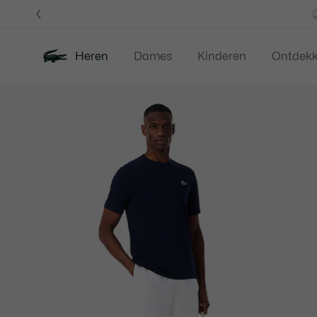
Informatiebanners
Heren
Dames
Kinderen
Ontdek
Productafbeeldingengalerij
Nieuw
Last Chance
Polos
Kledi