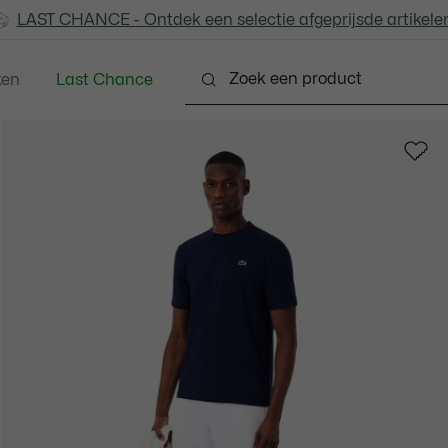
LAST CHANCE - Ontdek een selectie afgeprijsde artikelen
LAST CHANCE - Ontdek een selectie afgeprijsde artikelen
ken
Last Chance
ng
Schoenen
Accessoires
Lederwaren & Kle