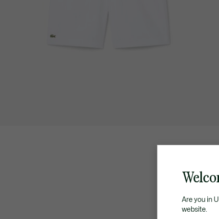
Welco
Are you in 
website.