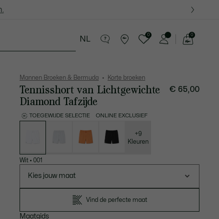
.
.
0
0
NL
See
my
in Lederwaren
Sport
Krokodillen kado's
shopping
bag
Mannen Broeken & Bermuda
Korte broeken
Tennisshort van Lichtgewichte
€ 65,00
Diamond Tafzijde
TOEGEWIJDE SELECTIE
ONLINE EXCLUSIEF
Lijst
met
variaties
+9
Kleuren
Wit
•
001
Kies jouw maat
Vind de perfecte maat
Maatgids