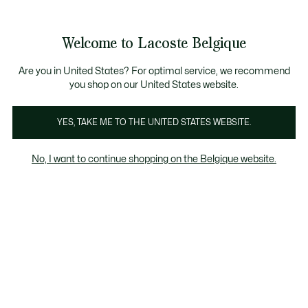
Informatiebanners
CHANCE - Ontdek een selectie afgeprijsde artikelen.
LAST CHANCE - Ontdek een selectie afgeprijsde art
Productafbeeldingengalerij
Welcome to Lacoste Belgique
See
0
0
my
NL
shopping
bag
Are you in United States? For optimal service, we recommend
you shop on our United States website.
YES, TAKE ME TO THE UNITED STATES WEBSITE.
No, I want to continue shopping on the Belgique website.