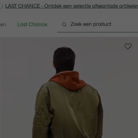
LAST CHANCE - Ontdek een selectie afgeprijsde artikelen
LAST CHANCE - Ontdek een selectie afgeprijsde artikelen
ken
Last Chance
ng
Schoenen
Accessoires
Lederwaren & Kle