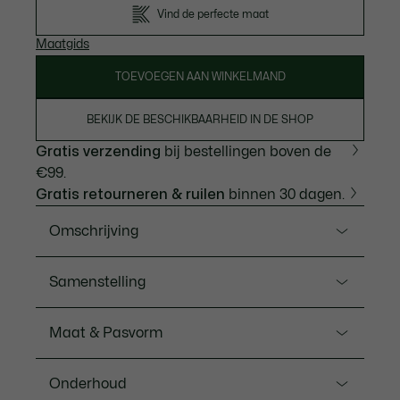
Vind de perfecte maat
Maatgids
TOEVOEGEN AAN WINKELMAND
BEKIJK DE BESCHIKBAARHEID IN DE SHOP
Gratis verzending
bij bestellingen boven de
€99.
Gratis retourneren & ruilen
binnen 30 dagen.
Omschrijving
Ref. BH2899-00
Samenstelling
Een elegante uitvoering van de bomberjack die 100%
Lacoste is. Vol met alle klassieke eigenschappen,
Hoofdsteun: Polyamide (100%) / Voering: Polyester
Maat & Pasvorm
waaronder flapzakken met dubbele functie, plus een
(100%) / Ribboord: Polyester (100%) / Bekleding
technische afwerking inclusief een speciale vulling en
hoofddeel: Polyester (100%)
Ons advies
een waterafstotende behandeling. Gedurfde stijl voor
Onderhoud
elk seizoen.