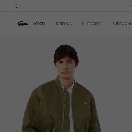
Informatiebanners
Heren
Dames
Kinderen
Ontdek
Productafbeeldingengalerij
Nieuw
Last Chance
Polos
Kledi