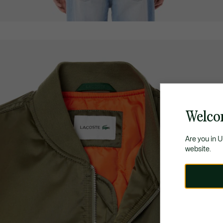
Welco
Are you in 
website.