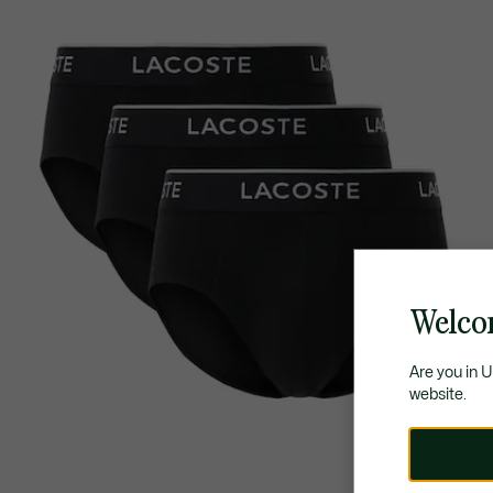
Welco
Are you in 
website.