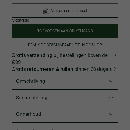
Vind de perfecte maat
Maatgids
TOEVOEGEN AAN WINKELMAND
BEKIJK DE BESCHIKBAARHEID IN DE SHOP
Gratis verzending
bij bestellingen boven de
€99.
Gratis retourneren & ruilen
binnen 30 dagen.
Omschrijving
Ref. 8H1293-00
Samenstelling
Lacoste, de beweegexpert sinds 1933, is er trots op
om ondergoed te creëren dat sporterfgoed en ultiem
Katoen (95%), Elastaan (5%)
Onderhoud
comfort combineert. Deze onderbroeken van stretch
jersey zijn gemaakt van zachte stof voor de juiste
MACHINEWASSEN OP MAXIMUM 30
ondersteuning en hebben een stijlvol logo.