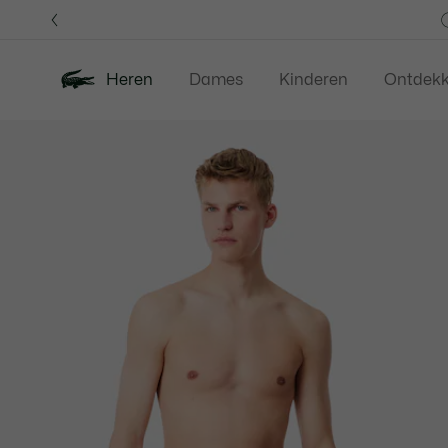
Informatiebanners
Heren
Dames
Kinderen
Ontdek
Productafbeeldingengalerij
Nieuw
Last Chance
Polos
Kledi