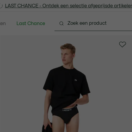
LAST CHANCE - Ontdek een selectie afgeprijsde artikelen
LAST CHANCE - Ontdek een selectie afgeprijsde artikelen
ken
Last Chance
ng
Schoenen
Accessoires
Lederwaren & Kle