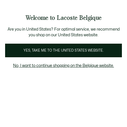
Informatiebanners
CHANCE - Ontdek een selectie afgeprijsde artikelen.
LAST CHANCE - Ontdek een selectie afgeprijsde a
Productafbeeldingengalerij
Welcome to Lacoste Belgique
See
0
0
my
NL
shopping
bag
Are you in United States? For optimal service, we recommend
you shop on our United States website.
YES, TAKE ME TO THE UNITED STATES WEBSITE.
No, I want to continue shopping on the Belgique website.