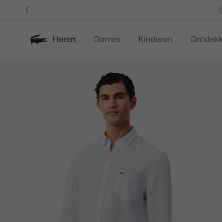
Informatiebanners
Heren
Dames
Kinderen
Ontdek
Productafbeeldingengalerij
Nieuw
Last Chance
Polos
Kledi