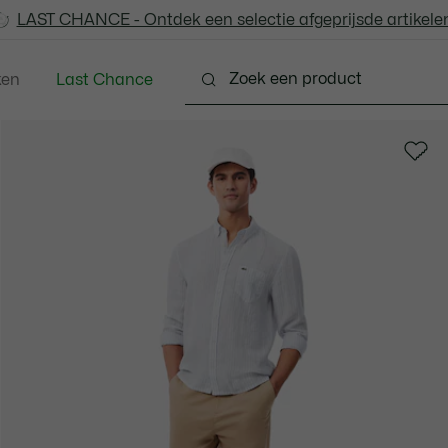
LAST CHANCE - Ontdek een selectie afgeprijsde artikelen
LAST CHANCE - Ontdek een selectie afgeprijsde artikelen
ken
Last Chance
ng
Schoenen
Accessoires
Lederwaren & Kle