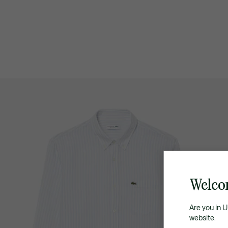
Welco
Are you in 
website.