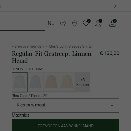
.
.
0
0
NL
See
my
in Lederwaren
Sport
Krokodillen kado's
shopping
bag
Heren overhemden
Men's Long Sleeves Shirts
Regular Fit Gestreept Linnen
€ 160,00
Hemd
ONLINE EXCLUSIVE
Lijst
met
variaties
+3
Kleuren
Bleu Clair / Blanc
•
29I
Kies jouw maat
Maatgids
TOEVOEGEN AAN WINKELMAND