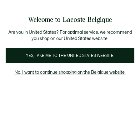
Informatiebanners
CHANCE - Ontdek een selectie afgeprijsde artikelen.
LAST CHANCE - Ontdek een selectie afgeprijsde artikel
Productafbeeldingengalerij
Welcome to Lacoste Belgique
See
0
0
my
NL
shopping
bag
Are you in United States? For optimal service, we recommend
you shop on our United States website.
YES, TAKE ME TO THE UNITED STATES WEBSITE.
No, I want to continue shopping on the Belgique website.