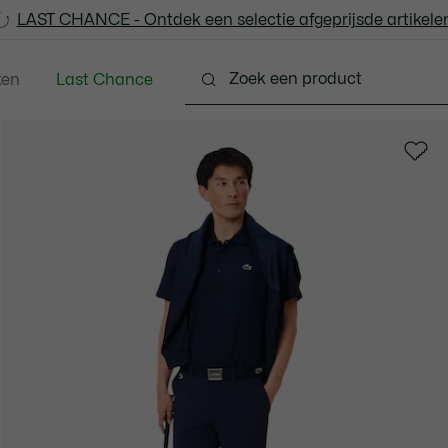
LAST CHANCE - Ontdek een selectie afgeprijsde artikelen
LAST CHANCE - Ontdek een selectie afgeprijsde artikelen
ken
Last Chance
ng
Schoenen
Accessoires
Lederwaren & Kle