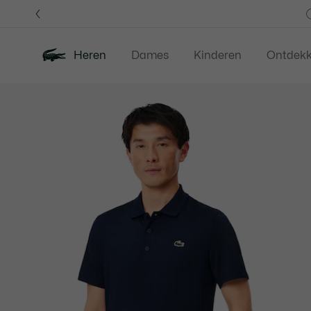
Informatiebanners
Heren
Dames
Kinderen
Ontdek
Productafbeeldingengalerij
Nieuw
Last Chance
Polos
Kledi