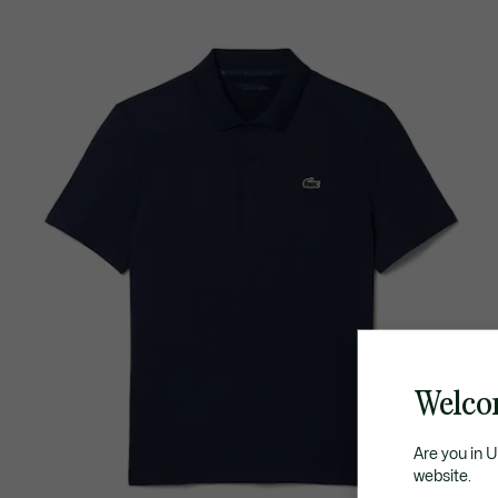
Welco
Are you in 
website.