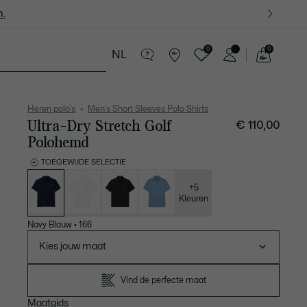
.
.
0
0
NL
See
my
in Lederwaren
Sport
Krokodillen kado's
shopping
bag
Heren polo's
Men's Short Sleeves Polo Shirts
Ultra-Dry Stretch Golf
€ 110,00
Polohemd
TOEGEWIJDE SELECTIE
Lijst
met
variaties
+5
Kleuren
Navy Blauw
•
166
Kies jouw maat
Vind de perfecte maat
Maatgids