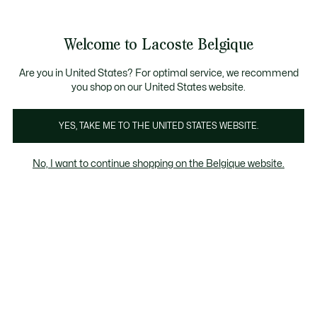
Informatiebanners
CHANCE - Ontdek een selectie afgeprijsde artikelen.
LAST CHANCE - Ontdek een selectie afgeprijsde a
Productafbeeldingengalerij
Welcome to Lacoste Belgique
See
0
0
my
NL
shopping
bag
Are you in United States? For optimal service, we recommend
you shop on our United States website.
YES, TAKE ME TO THE UNITED STATES WEBSITE.
No, I want to continue shopping on the Belgique website.