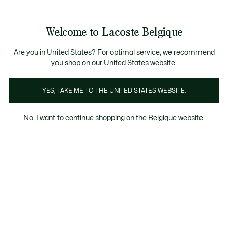
Informatiebanners
CHANCE - Ontdek een selectie afgeprijsde artikelen.
LAST CHANCE - Ontdek een selectie afgeprijsde artik
Productafbeeldingengalerij
Welcome to Lacoste Belgique
See
0
0
my
NL
shopping
bag
Are you in United States? For optimal service, we recommend
you shop on our United States website.
YES, TAKE ME TO THE UNITED STATES WEBSITE.
No, I want to continue shopping on the Belgique website.