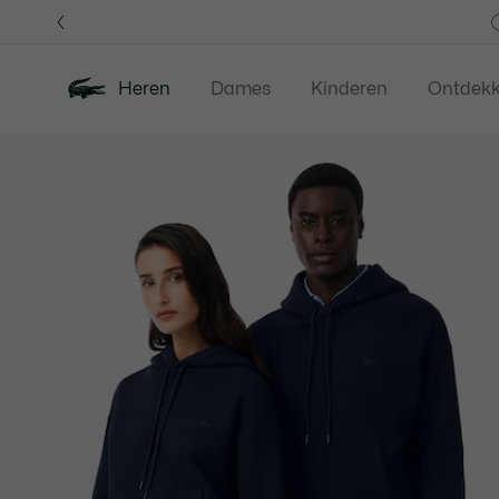
Informatiebanners
Heren
Dames
Kinderen
Ontdek
Productafbeeldingengalerij
Nieuw
Last Chance
Polos
Kledi