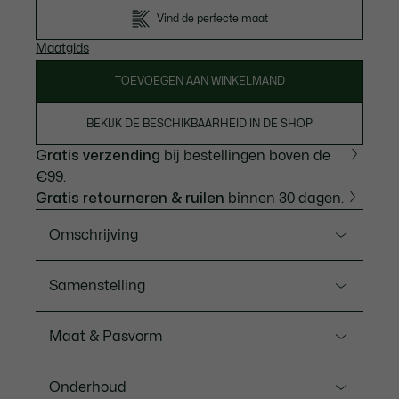
Vind de perfecte maat
Maatgids
TOEVOEGEN AAN WINKELMAND
BEKIJK DE BESCHIKBAARHEID IN DE SHOP
Gratis verzending
bij bestellingen boven de
€99.
Gratis retourneren & ruilen
binnen 30 dagen.
Omschrijving
Ref. SH7741-00
Samenstelling
Deze hoodie staat voor de Lacoste visie op
ontspannen elegantie. Vervaardigd van comfortabele
Hoofdsteun: Katoen (100%) / Ribboord: Katoen
Maat & Pasvorm
zwaar katoenen fleece, met een wijde snit en een
(98%), Elastaan (2%)
minimalistisch design, afgewerkt met een
Pasvorm
kenmerkende krokodil met subtiele sierstikels. Een
Onderhoud
mix van mode en sportstijl, met geribbelde