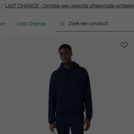
LAST CHANCE - Ontdek een selectie afgeprijsde artikelen
LAST CHANCE - Ontdek een selectie afgeprijsde artikelen
ken
Last Chance
ng
Schoenen
Accessoires
Lederwaren & Kle