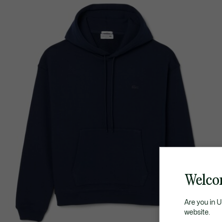
Welco
Are you in 
website.