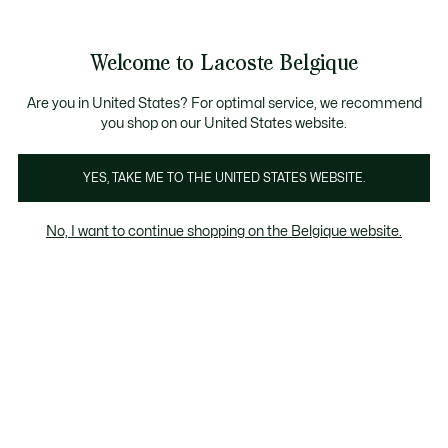
Informatiebanners
CHANCE - Ontdek een selectie afgeprijsde artikelen.
LAST CHANCE - Ontdek een selectie afgeprijsde a
Productafbeeldingengalerij
Welcome to Lacoste Belgique
See
0
0
my
NL
shopping
bag
Are you in United States? For optimal service, we recommend
you shop on our United States website.
YES, TAKE ME TO THE UNITED STATES WEBSITE.
No, I want to continue shopping on the Belgique website.