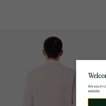
Welco
Are you in 
website.