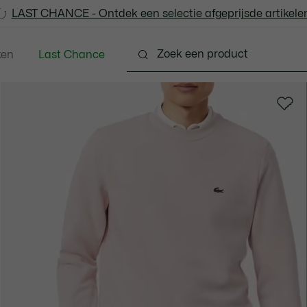
LAST CHANCE - Ontdek een selectie afgeprijsde artikelen
LAST CHANCE - Ontdek een selectie afgeprijsde artikelen
ken
Last Chance
ng
Schoenen
Accessoires
Lederwaren & Kle