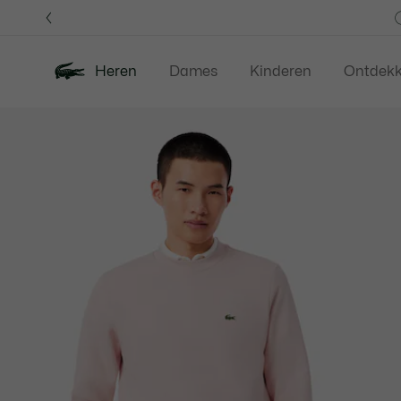
Informatiebanners
Heren
Dames
Kinderen
Ontdek
Productafbeeldingengalerij
Nieuw
Last Chance
Polos
Kledi