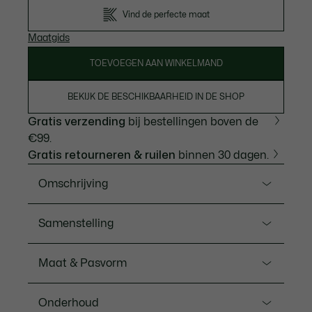
Vind de perfecte maat
Maatgids
TOEVOEGEN AAN WINKELMAND
BEKIJK DE BESCHIKBAARHEID IN DE SHOP
Gratis verzending
bij bestellingen boven de
€99.
Gratis retourneren & ruilen
binnen 30 dagen.
Omschrijving
Ref. SH9608-00
Samenstelling
Een zacht, warm essentieel sweatshirt met de
kenmerkende krokodil en verfijnde details van
Hoofdsteun: Katoen (84%), Polyester (16%) /
Maat & Pasvorm
Lacoste, de sportkledingexpert sinds 1933. Een van
Ribboord: Katoen (98%), Elastaan (2%)
onze populairste items, elk seizoen weer.
Pasvorm
Valt groot. We adviseren je 1 maat kleiner te kiezen
Onderhoud
dan je gebruikelijke maat.