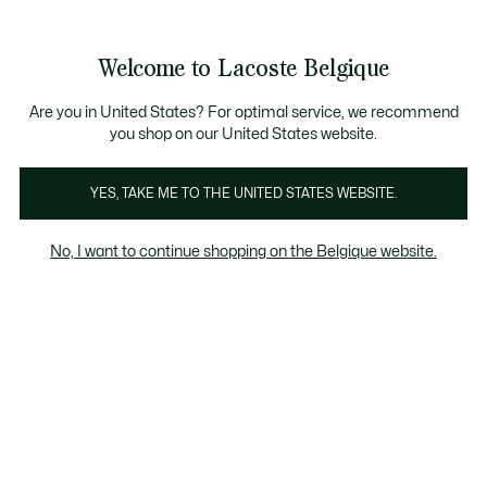
Informatiebanners
CHANCE - Ontdek een selectie afgeprijsde artikelen.
LAST CHANCE - Ontdek een selectie afgeprijsde a
Productafbeeldingengalerij
Welcome to Lacoste Belgique
See
0
0
my
NL
shopping
bag
Are you in United States? For optimal service, we recommend
you shop on our United States website.
YES, TAKE ME TO THE UNITED STATES WEBSITE.
No, I want to continue shopping on the Belgique website.