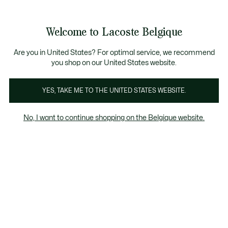
Informatiebanners
CHANCE - Ontdek een selectie afgeprijsde artikelen.
LAST CHANCE - Ontdek een selectie afgeprijsde a
Productafbeeldingengalerij
Welcome to Lacoste Belgique
See
0
0
my
NL
shopping
bag
Are you in United States? For optimal service, we recommend
you shop on our United States website.
YES, TAKE ME TO THE UNITED STATES WEBSITE.
No, I want to continue shopping on the Belgique website.