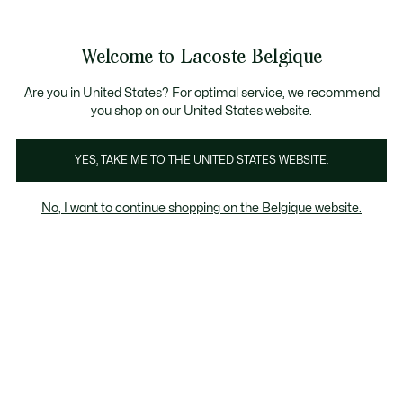
Informatiebanners
CHANCE - Ontdek een selectie afgeprijsde artikelen.
LAST CHANCE - Ontdek een selectie afgeprijsde arti
Productafbeeldingengalerij
Welcome to Lacoste Belgique
See
0
0
my
NL
shopping
bag
Are you in United States? For optimal service, we recommend
you shop on our United States website.
YES, TAKE ME TO THE UNITED STATES WEBSITE.
No, I want to continue shopping on the Belgique website.