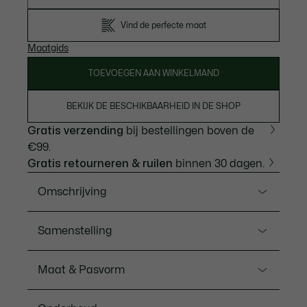
Vind de perfecte maat
Maatgids
TOEVOEGEN AAN WINKELMAND
BEKIJK DE BESCHIKBAARHEID IN DE SHOP
Gratis verzending
bij bestellingen boven de
€99.
Gratis retourneren & ruilen
binnen 30 dagen.
Omschrijving
Ref. TH0356-00
Samenstelling
Dit T-shirt van de Roland-Garros collectie is een
uitstekend voorbeeld van Lacoste elegantie en
Hoofdsteun: Katoen (100%) / Kraag: Katoen (100%)
Maat & Pasvorm
expertise. Vervaardigd van comfortabele katoenen
jersey met een unieke kleur die verkregen wordt uit
Pasvorm
de gravel van de tennisbanen van Parijs. Een