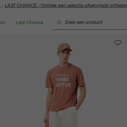
LAST CHANCE - Ontdek een selectie afgeprijsde artikelen
LAST CHANCE - Ontdek een selectie afgeprijsde artikelen
ken
Last Chance
ng
Schoenen
Accessoires
Lederwaren & Kle