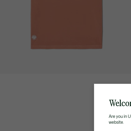
Welco
Are you in 
website.