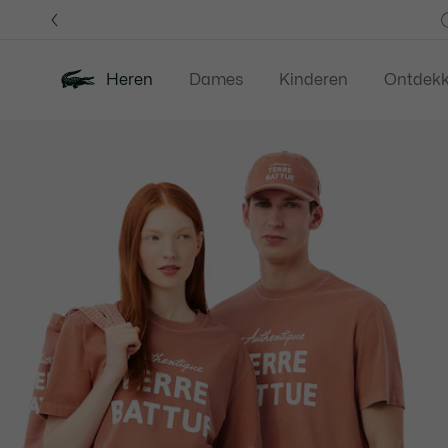
Informatiebanners
Heren
Dames
Kinderen
Ontdek
Productafbeeldingengalerij
Nieuw
Last Chance
Polos
Kledi