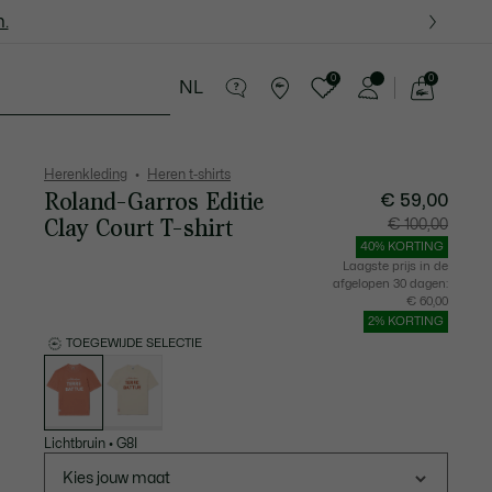
.
.
0
0
NL
See
my
in Lederwaren
Sport
Krokodillen kado's
shopping
bag
Herenkleding
Heren t-shirts
Roland-Garros Editie
€ 59,00
Clay Court T-shirt
Prijs
Originel
€ 100,00
na
prijs
korting:
vóór
40% KORTING
€
korting:
59,00
€
Laagste prijs in de
100,00
afgelopen 30 dagen:
€ 60,00
2% KORTING
TOEGEWIJDE SELECTIE
Lijst
met
variaties
Lichtbruin
•
G8I
Kies jouw maat