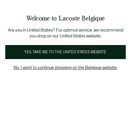
Informatiebanners
CHANCE - Ontdek een selectie afgeprijsde artikelen.
LAST CHANCE - Ontdek een selectie afgeprijsde a
Productafbeeldingengalerij
Welcome to Lacoste Belgique
See
0
0
my
NL
shopping
bag
Are you in United States? For optimal service, we recommend
you shop on our United States website.
YES, TAKE ME TO THE UNITED STATES WEBSITE.
No, I want to continue shopping on the Belgique website.