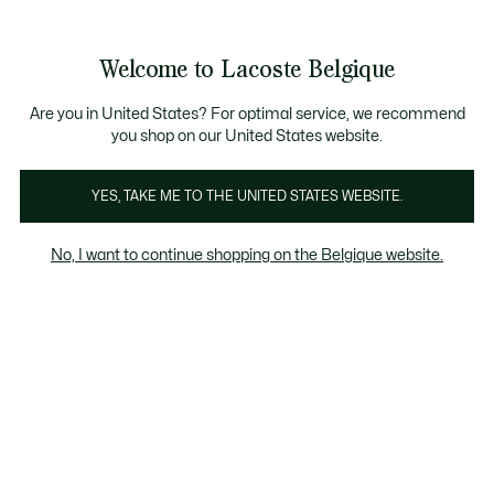
Informatiebanners
CHANCE - Ontdek een selectie afgeprijsde artikelen.
LAST CHANCE - Ontdek een selectie afgeprijsde artik
Productafbeeldingengalerij
Welcome to Lacoste Belgique
See
0
0
my
NL
shopping
bag
Are you in United States? For optimal service, we recommend
you shop on our United States website.
YES, TAKE ME TO THE UNITED STATES WEBSITE.
No, I want to continue shopping on the Belgique website.