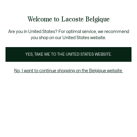
Informatiebanners
CHANCE - Ontdek een selectie afgeprijsde artikelen.
LAST CHANCE - Ontdek een selectie afgeprijsde a
Productafbeeldingengalerij
Welcome to Lacoste Belgique
See
0
0
my
NL
shopping
bag
Are you in United States? For optimal service, we recommend
you shop on our United States website.
YES, TAKE ME TO THE UNITED STATES WEBSITE.
No, I want to continue shopping on the Belgique website.