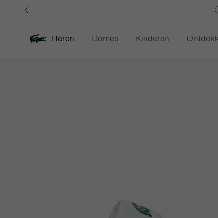
Informatiebanners
Heren
Dames
Kinderen
Ontdek
Productafbeeldingengalerij
Nieuw
Last Chance
Polos
Kledi