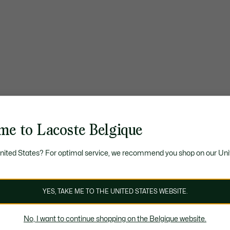
me to Lacoste Belgique
United States? For optimal service, we recommend you shop on our Uni
YES, TAKE ME TO THE UNITED STATES WEBSITE.
No, I want to continue shopping on the Belgique website.