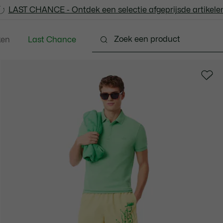
LAST CHANCE - Ontdek een selectie afgeprijsde artikelen
LAST CHANCE - Ontdek een selectie afgeprijsde artikelen
ken
Last Chance
ng
Schoenen
Accessoires
Lederwaren & Kle