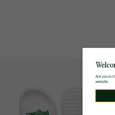
Welco
Are you in 
website.