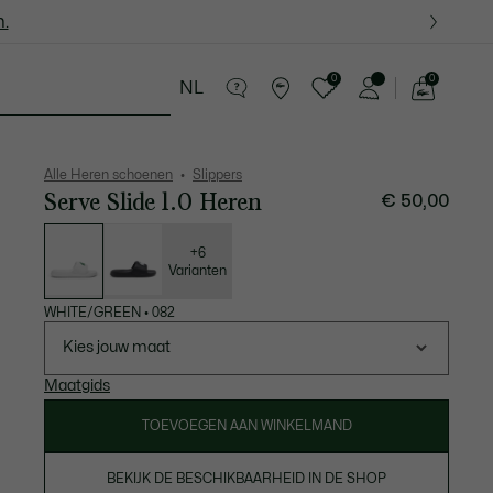
.
.
0
0
NL
See
my
in Lederwaren
Sport
Krokodillen kado's
shopping
bag
Alle Heren schoenen
Slippers
Serve Slide 1.0 Heren
€ 50,00
Lijst
met
variaties
+6
Varianten
WHITE/GREEN
•
082
Kies jouw maat
Maatgids
TOEVOEGEN AAN WINKELMAND
BEKIJK DE BESCHIKBAARHEID IN DE SHOP