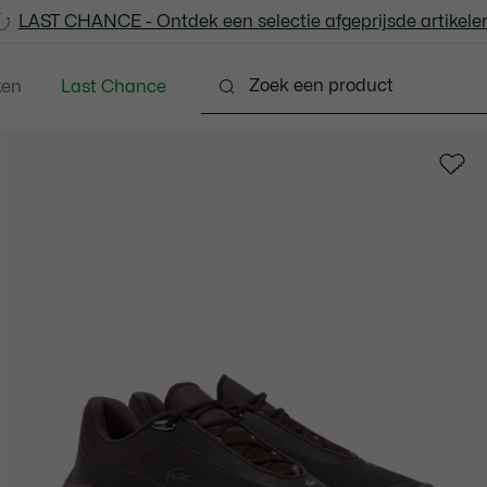
LAST CHANCE - Ontdek een selectie afgeprijsde artikelen
LAST CHANCE - Ontdek een selectie afgeprijsde artikelen
ken
Last Chance
ng
Schoenen
Accessoires
Lederwaren & Kle