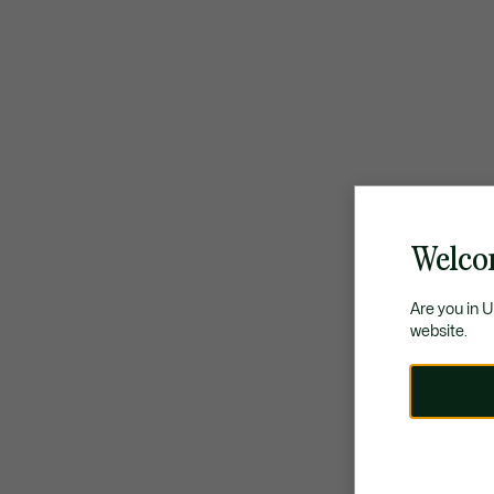
Welco
Are you in 
website.