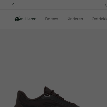
Informatiebanners
Heren
Dames
Kinderen
Ontdek
Productafbeeldingengalerij
Nieuw
Last Chance
Polos
Kledi