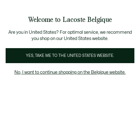
Informatiebanners
CHANCE - Ontdek een selectie afgeprijsde artikelen.
LAST CHANCE - Ontdek een selectie afgeprijsde arti
Productafbeeldingengalerij
Welcome to Lacoste Belgique
See
0
0
my
NL
shopping
bag
Are you in United States? For optimal service, we recommend
you shop on our United States website.
YES, TAKE ME TO THE UNITED STATES WEBSITE.
No, I want to continue shopping on the Belgique website.