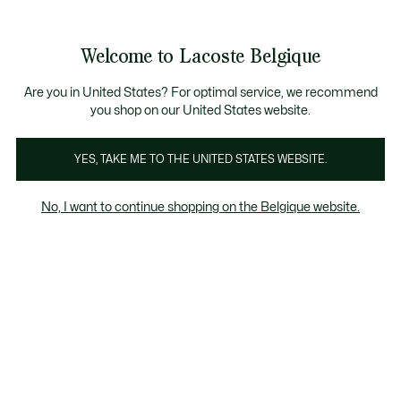
Informatiebanners
CHANCE - Ontdek een selectie afgeprijsde artikelen.
LAST CHANCE - Ontdek een selectie afgeprijsde a
Productafbeeldingengalerij
Welcome to Lacoste Belgique
See
0
0
my
NL
shopping
bag
Are you in United States? For optimal service, we recommend
you shop on our United States website.
YES, TAKE ME TO THE UNITED STATES WEBSITE.
No, I want to continue shopping on the Belgique website.