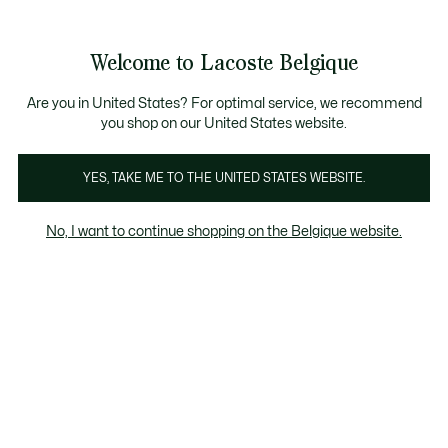
Informatiebanners
CHANCE - Ontdek een selectie afgeprijsde artikelen.
LAST CHANCE - Ontdek een selectie afgeprijsde a
Productafbeeldingengalerij
Welcome to Lacoste Belgique
See
0
0
my
NL
shopping
bag
Are you in United States? For optimal service, we recommend
you shop on our United States website.
YES, TAKE ME TO THE UNITED STATES WEBSITE.
No, I want to continue shopping on the Belgique website.